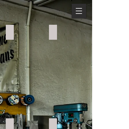
Öltank Halter
Öltank Oldschool
Heckfender mit Halter
Sissibar